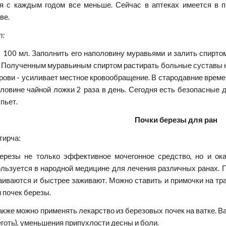
ся с каждым годом все меньше. Сейчас в аптеках имеется в 
ве.
т:
 100 мл. Заполнить его наполовину муравьями и залить спирто
я. Полученным муравьиным спиртом растирать больные суставы 
рови - усиливает местное кровообращение. В стародавние време
оловине чайной ложки 2 раза в день. Сегодня есть безопасны
 пьет.
Почки березы для ран
тирча:
ерезы не только эффективное мочегонное средство, но и о
ользуется в народной медицине для лечения различных ранах. 
наиваются и быстрее заживают. Можно ставить и примочки на тр
и почек березы.
акже можно применять лекарство из березовых почек на ватке. 
еготь), уменьшения припухлости десны и боли.