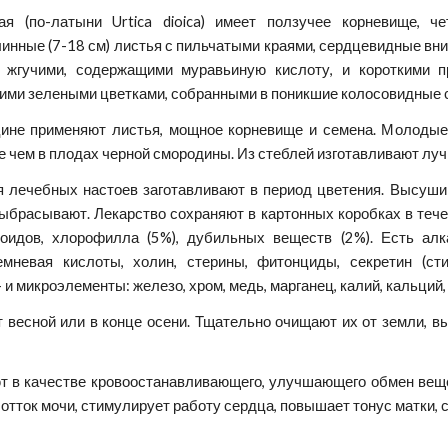
ая (по-латыни Urtica dioica) имеет ползучее корневище, ч
нные (7-18 см) листья с пильчатыми краями, сердцевидные вниз
: жгучими, содержащими муравьиную кислоту, и короткими п
ми зелеными цветками, собранными в поникшие колосовидные с
ине применяют листья, мощное корневище и семена. Молодые 
 чем в плодах черной смородины. Из стеблей изготавливают луч
я лечебных настоев заготавливают в период цветения. Высушив
выбрасывают. Лекарство сохраняют в картонных коробках в течени
ноидов, хлорофилла (5%), дубильных веществ (2%). Есть алк
емневая кислоты, холин, стерины, фитонциды, секретин (ст
и микроэлементы: железо, хром, медь, марганец, калий, кальций, 
 весной или в конце осени. Тщательно очищают их от земли, 
т в качестве кровоостанавливающего, улучшающего обмен веще
отток мочи, стимулирует работу сердца, повышает тонус матки, 