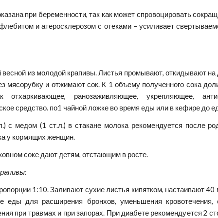
казана при беременности, так как может спровоцировать сокращ
лебитом и атеросклерозом с отеками – усиливает свертываемос
й весной из молодой крапивы. Листья промывают, откидывают на 
з мясорубку и отжимают сок. К 1 объему полученного сока дол
к отхаркивающее, ранозаживляющее, укрепляющее, антис
кое средство. по1 чайной ложке во время еды или в кефире до е
л.) с медом (1 ст.л.) в стакане молока рекомендуется после 
ка у кормящих женщин.
ковном соке дают детям, отстающим в росте.
рапивы:
пропорции 1:10. Заливают сухие листья кипятком, настаивают 40
е еды для расширения бронхов, уменьшения кровотечения, 
ния при травмах и при запорах. При диабете рекомендуется 2 с