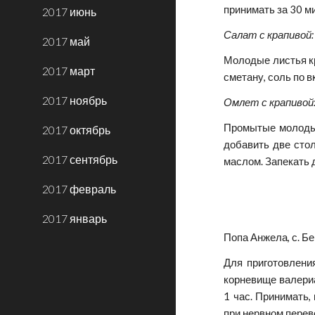
принимать за 30 м
2017 июнь
Салат с крапивой:
2017 май
Молодые листья кр
2017 март
сметану, соль по в
2017 ноябрь
Омлет с крапивой
Промытые молодые 
2017 октябрь
добавить две стол
2017 сентябрь
маслом. Запекать д
2017 февраль
2017 январь
Попа Анжела, с. Б
Для приготовлени
корневище валериа
1 час. Принимать,
при нервном перев