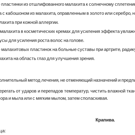
пластинки из отшлифованного малахита к солнечному сплетению 
 с кабошоном из малахита, оправленным в золото или серебро, 
лахита при кожной аллергии.
малахита в косметических кремах для усиления эффекта увлажн
сы для усиления роста волос на голове.
малахитовых пластинок на больные суставы при артрите, радику
ахита на область глаз для улучшения зрения.
олнительный метод лечения, не отменяющий назначений и предп
регать от ударов и перепадов температур, чистить влажной тка
лора и мыла или с мягким мылом, затем споласкивая.
Крапива.
ца: