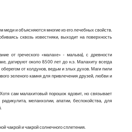
м меди и объясняются многие из его лечебных свойств.
биваясь сквозь известняки, выходит на поверхность
ние от греческого «малахе» - мальва), с древности
е, датируют около 8500 лет до н.э. Малахиту всегда
 оберегом от колдунов, ведьм и злых духов. Маги пили
вого зеленого камня для привлечения друзей, любви и
 Хотя сам малахитовый порошок ядовит, но связывает
адикулита, меланхолии, апатии, беспокойства, для
.
ой чакрой и чакрой солнечного сплетения.