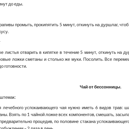
инут до еды.
апивы промыть, прокипятить 5 минут, откинуть на дуршлаг, чтобы
кусу.
:
листья отварить в кипятке в течение 5 минут, откинуть на ду
овые ложки сметаны и столько же муки. Посолить. Все перемеш
о готовности.
Чай от бессонницы.
ештемак:
я лечебного успокаивающего чая нужно иметь 6 видов трав: ш
ны. Взять по 1 чайной ложке всех компонентов, смешать, засыпа
 предварительно процедив, по половине стакана успокаивающего
озбуждении – 2 раза в день.