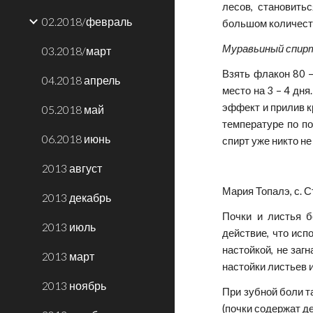
лесов, становить
02.2018/февраль
большом количест
Муравьиный спир
03.2018/март
Взять флакон 80 –
04.2018 апрель
место на 3 – 4 дн
эффект и прилив к
05.2018 май
температуре по п
06.2018 июнь
спирт уже никто не
2013 август
Мария Топалэ, с. С
2013 декабрь
Почки и листья б
2013 июль
действие, что исп
настойкой, не заг
2013 март
настойки листьев 
2013 ноябрь
При зубной боли т
(почки содержат д