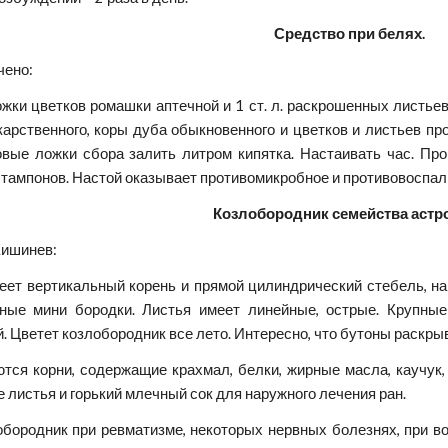
Средство при белях.
чено:
ложки цветков ромашки аптечной и 1 ст. л. раскрошенных листьев
рственного, коры дуба обыкновенного и цветков и листьев про
овые ложки сбора залить литром кипятка. Настаивать час. Пр
я тампонов. Настой оказывает противомикробное и противовоспа
Козлобородник семейства астр
Кишинев:
ет вертикальный корень и прямой цилиндрический стебель, на 
ные мини бородки. Листья имеет линейные, острые. Крупные
 Цветет козлобородник все лето. Интересно, что бутоны раскрыва
тся корни, содержащие крахмал, белки, жирные масла, каучук
 листья и горький млечный сок для наружного лечения ран.
обородник при ревматизме, некоторых нервных болезнях, при 