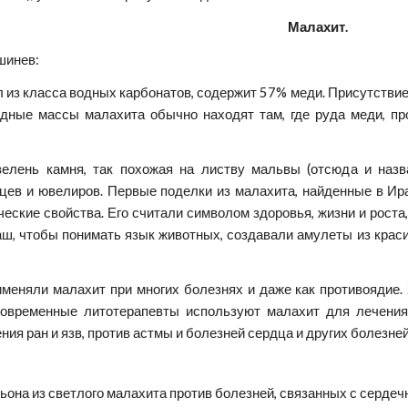
Малахит.
ишинев:
 из класса водных карбонатов, содержит 57% меди. Присутствие
дные массы малахита обычно находят там, где руда меди, про
зелень камня, так похожая на листву мальвы (отсюда и назва
ев и ювелиров. Первые поделки из малахита, найденные в Ирак
еские свойства. Его считали символом здоровья, жизни и роста,
ш, чтобы понимать язык животных, создавали амулеты из краси
именяли малахит при многих болезнях и даже как противоядие.
овременные литотерапевты используют малахит для лечения р
ния ран и язв, против астмы и болезней сердца и других болезней
она из светлого малахита против болезней, связанных с сердечн