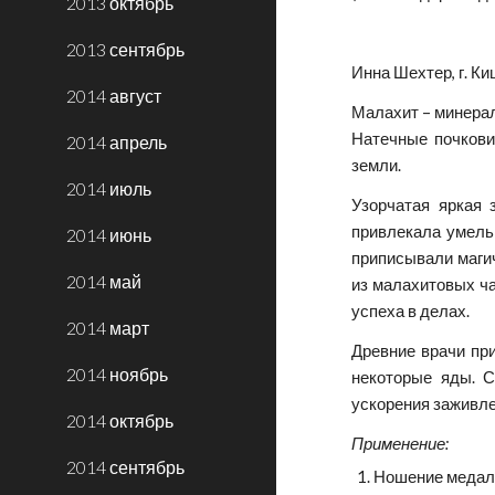
2013 октябрь
2013 сентябрь
Инна Шехтер, г. К
2014 август
Малахит – минерал
Натечные почкови
2014 апрель
земли.
2014 июль
Узорчатая яркая 
привлекала умельц
2014 июнь
приписывали магич
2014 май
из малахитовых ча
успеха в делах.
2014 март
Древние врачи пр
2014 ноябрь
некоторые яды. С
ускорения заживле
2014 октябрь
Применение:
2014 сентябрь
Ношение медаль