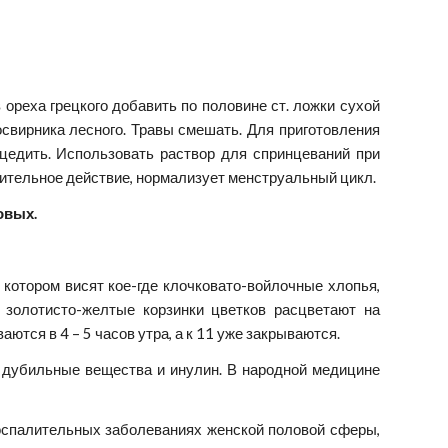
 ореха грецкого добавить по половине ст. ложки сухой
свирника лесного. Травы смешать. Для приготовления
оцедить. Использовать раствор для спринцеваний при
лительное действие, нормализует менструальный цикл.
овых.
котором висят кое-где клочковато-войлочные хлопья,
 золотисто-желтые корзинки цветков расцветают на
ются в 4 – 5 часов утра, а к 11 уже закрываются.
, дубильные вещества и инулин. В народной медицине
воспалительных заболеваниях женской половой сферы,