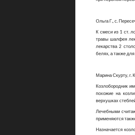
Ольга Г., с. Пересе
К смеси из 1 ст. 
травы шалфея лека
лекарства 2 стол
белях, а также дл
Марина Скурту, г. 
Козлобородник име
похожие на козли
верхушках стеблей.
Лечебными считаю
применяются также
Назначается козл