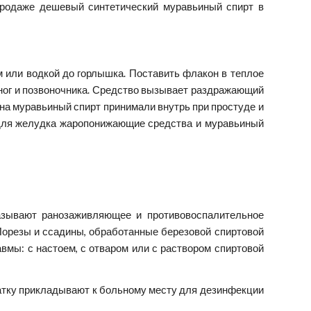
продаже дешевый синтетический муравьиный спирт в
м или водкой до горлышка. Поставить флакон в теплое
ног и позвоночника. Средство вызывает раздражающий
на муравьиный спирт принимали внутрь при простуде и
е для желудка жаропонижающие средства и муравьиный
казывают ранозаживляющее и противовоспалительное
Порезы и ссадины, обработанные березовой спиртовой
авмы: с настоем, с отваром или с раствором спиртовой
Ватку прикладывают к больному месту для дезинфекции