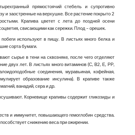
етырехгранный прямостоячий стебель и супротивно
у и заостренные на верхушке. Все растение покрыто 2
ростыми. Крапива цветет с лета до поздней осени
оцветия, свисающими как сережки. Плод – орешек.
побеги используют в пищу. В листьях много белка и
шие сорта бумаги.
ают сырье в тени на сквозняке, после чего отделяют
е двух лет. В листьях много витаминов (С, В2, Е, РР,
алоидоподобные соединения, муравьиная, кофейная,
имулирует образование инсулина). В крапиве также
магний, ванадий, сера и др.
высушивают. Корневище крапивы содержит гликозиды и
ств и иммунитет, повышающего гемоглобин средства.
способствует снижению веса при ожирении.