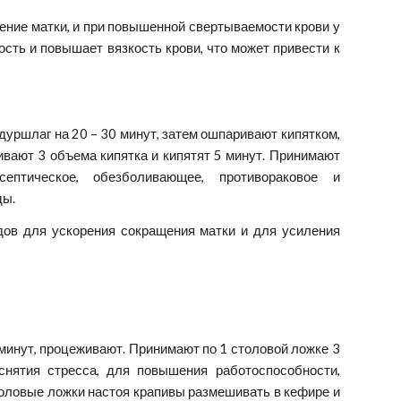
ение матки, и при повышенной свертываемости крови у
ть и повышает вязкость крови, что может привести к
дуршлаг на 20 – 30 минут, затем ошпаривают кипятком,
ивают 3 объема кипятка и кипятят 5 минут. Принимают
ептическое, обезболивающее, противораковое и
ды.
родов для ускорения сокращения матки и для усиления
 минут, процеживают. Принимают по 1 столовой ложке 3
снятия стресса, для повышения работоспособности,
толовые ложки настоя крапивы размешивать в кефире и