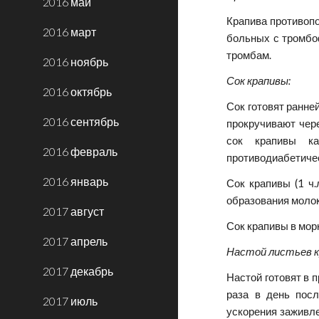
2016 май
Крапива противопо
2016 март
больных с тромбоф
тромбам.
2016 ноябрь
Сок крапивы:
2016 октябрь
Сок готовят ранне
2016 сентябрь
прокручивают чере
сок крапивы ка
2016 февраль
противодиабетичес
2016 январь
Сок крапивы (1 ч.
образования моло
2017 август
Сок крапивы в мор
2017 апрель
Настой листьев к
2017 декабрь
Настой готовят в 
раза в день посл
2017 июль
ускорения заживле