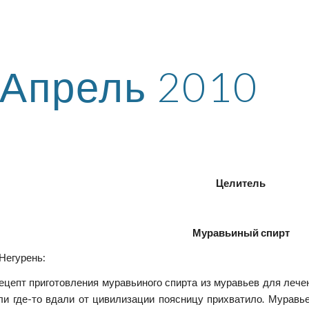
ip to main content
Skip to navigat
Апрель 2010
Целитель
Муравьиный спирт
 Негурень:
цепт приготовления муравьиного спирта из муравьев для лечен
ли где-то вдали от цивилизации поясницу прихватило. Муравье