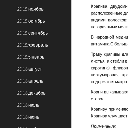
Крапива двудомн
2015 ноябрь
расположенные дли
видами волосков
2015 октябрь
невзрачными мелки
2015 сентябрь
В народной медиц
витамина С больше
2015/февраль
Траву крапивы дл
2015/январь
листья, а стебли 
каротина), флаво
2016 август
пиркумаровая, кр
2016 апрель
содержатся макро- 
Корни выкапывают
2016 декабрь
стерол.
2016 июль
Крапиву применяю
Крапива улучшает 
2016 июнь
Примечание: