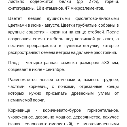
листьях содержится белки (до 27%), горечи,
фитогормоны, 18 витаминов, 47 микроэлементов.
Цветет левзея душистыми фиолетово-лиловыми
цветками в июне - августе. Цветки трубчатые, собраны в
крупные соцветия - корзинки на конце стеблей. После
созревания семян стебель под корзинкой усыхает, а
пестики превращаются в пушинки-летучки, которые
распространяют семена ветром на дальние расстояния.
Плод - четырехгранная семянка размером 5Х3 мм,
созревает в июле - сентябре.
Размножается левзея семенами и, намного труднее,
частями корневищ с почками, отрезанные концы
которых нужно присыпать древесным углем от
неминуемой порчи.
Корневище - коричневато-бурое, горизонтальное,
укороченное, довольно мощное, деревянистое, пахучее
(запах солоновато-смолистый), с многочисленными