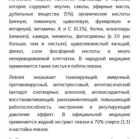
которое содержит: инулин, смолы, эфирные масла,
дубильные вещества (5%), органические кислоты
(винную, лимонную, щавелевую, фумаровую и
янтарную), витамины А и С (0,1%), белки, алкалоиды
(немного), камеди, пигменты, фитогормоны (в 20 раз
больше, чем в листьях), щавелевокислый кальций,
фенол, соли фосфорной кислоты и много
неперевариваемой клетчатки. В народной медицине
применяются также листья и побеги левзеи.
Левзея оказывает тонизирующий, иммунный,
противовирусный, антистрессовый, антитоксический
(антидот снотворных, алкоголя), антиоксидантный,
восстанавливающий, ранозаживляющий, повышающий
работоспособность, настроение и регулирующий
давление эффект. В официальной медицине
применяется жидкий экстракт левзеи в 70% спирте (1:1)
и настойка левзеи.