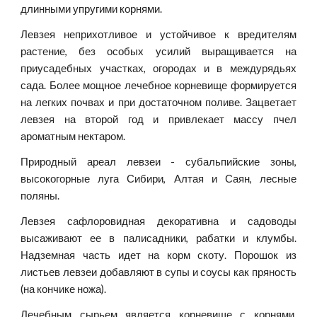
длинными упругими корнями.
Левзея неприхотливое и устойчивое к вредителям
растение, без особых усилий выращивается на
приусадебных участках, огородах и в междурядьях
сада. Более мощное лечебное корневище формируется
на легких почвах и при достаточном поливе. Зацветает
левзея на второй год и привлекает массу пчел
ароматным нектаром.
Природный ареал левзеи - субальпийские зоны,
высокогорные луга Сибири, Алтая и Саян, лесные
поляны.
Левзея сафлоровидная декоративна и садоводы
высаживают ее в палисадники, рабатки и клумбы.
Надземная часть идет на корм скоту. Порошок из
листьев левзеи добавляют в супы и соусы как пряность
(на кончике ножа).
Лечебным сырьем является корневище с корнями,