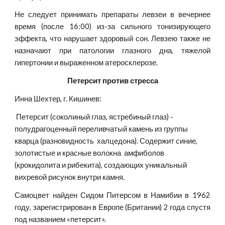
Не следует принимать препараты левзеи в вечернее
время (после 16:00) из-за сильного тонизирующего
эффекта, что нарушает здоровый сон. Левзею также не
назначают при патологии глазного дна, тяжелой
гипертонии и выраженном атеросклерозе.
Петерсит против стресса
Инна Шехтер, г. Кишинев:
 Петерсит (соколиный глаз, ястребиный глаз) - 
полудрагоценный переливчатый камень из группы 
кварца (разновидность  халцедона). Содержит синие, 
золотистые и красные волокна  амфиболов 
(крокидолита и рибекита), создающих уникальный 
вихревой рисунок внутри камня.
Самоцвет найден Сидом Питерсом в Намибии в 1962
году, зарегистрирован в Европе (Британии) 2 года спустя
под названием «петерсит».