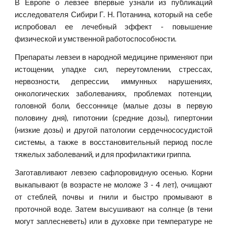
В Европе о левзее впервые узнали из публикаций
исследователя Сибири Г. Н. Потанина, который на себе
испробовал ее лечебный эффект - повышение
физической и умственной работоспособности.
Препараты левзеи в народной медицине применяют при
истощении, упадке сил, переутомлении, стрессах,
нервозности, депрессии, иммунных нарушениях,
онкологических заболеваниях, проблемах потенции,
головной боли, бессоннице (малые дозы в первую
половину дня), гипотонии (средние дозы), гипертонии
(низкие дозы) и другой патологии сердечнососудистой
системы, а также в восстановительный период после
тяжелых заболеваний, и для профилактики гриппа.
Заготавливают левзею сафлоровидную осенью. Корни
выкапывают (в возрасте не моложе 3 - 4 лет), очищают
от стеблей, почвы и гнили и быстро промывают в
проточной воде. Затем высушивают на солнце (в тени
могут заплесневеть) или в духовке при температуре не