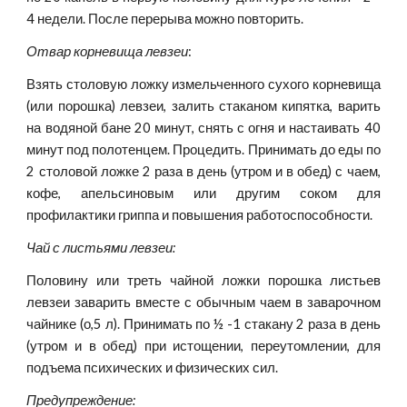
4 недели. После перерыва можно повторить.
Отвар корневища левзеи
:
Взять столовую ложку измельченного сухого корневища
(или порошка) левзеи, залить стаканом кипятка, варить
на водяной бане 20 минут, снять с огня и настаивать 40
минут под полотенцем. Процедить. Принимать до еды по
2 столовой ложке 2 раза в день (утром и в обед) с чаем,
кофе, апельсиновым или другим соком для
профилактики гриппа и повышения работоспособности.
Чай с листьями левзеи:
Половину или треть чайной ложки порошка листьев
левзеи заварить вместе с обычным чаем в заварочном
чайнике (о,5 л). Принимать по ½ -1 стакану 2 раза в день
(утром и в обед) при истощении, переутомлении, для
подъема психических и физических сил.
Предупреждение: