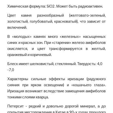
Химическая формула: SiO2. Может быть радиоактивен.
Цвет камня разнообразный (желтовато-зеленый,
золотистый, голубоватый, красноватый), что зависит от
включений.
В «молодых» камнях много «железных» насыщенных
синих и красных зон. При «старении» железо амфиболов
окисляется, и цвет трансформируется в желтый,
оранжевый и коричневый.
Блеск имеет шелковистый, стеклянный. Твердость: 4,0 
-7,0
Характерны сильные эффекты иризации (радужного
сияния при ярком освещении) и «кошачьего глаза».
Иризация возникает вследствие замещения амфиболов
тонкими слоями кварца.
Петерсит - редкий и довольно дорогой минерал, а до
открытия месторождения в Китае в 90-х годах прошлого