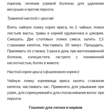
порезов, лечения угревой болезни, для удаления
веснушек и против перхоти.
Травяной настой с ирисом:
Взять чайную ложку корня ириса, по 2 чайных ложки
листьев вахты, травы и корней одуванчика и цикория.
Смешать. Две столовых ложки смеси, залить 1,5
стаканами кипятка. Настаивать 30 минут. Процедить.
Принимать по стакану 3 раза в день при желчекаменной
болезни, холецистите, гастрите с пониженной
кислотностью, болях в животе.
Настой корня ириса («фиалкового корня»):
Чайную ложку корневища ириса залить стаканом
кипятка, настаивать час. Применять для умывания при
угрях, для спринцеваний и для споласкивания волос при
перхоти.
Гошенит для легких и нервов