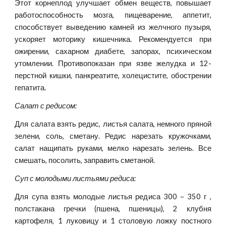
Этот корнеплод улучшает обмен веществ, повышает
работоспособность мозга, пищеварение, аппетит,
способствует выведению камней из желчного пузыря,
ускоряет моторику кишечника. Рекомендуется при
ожирении, сахарном диабете, запорах, психическом
утомлении. Противопоказан при язве желудка и 12-
перстной кишки, панкреатите, холецистите, обострении
гепатита.
Салат с редисом:
Для салата взять редис, листья салата, немного пряной
зелени, соль, сметану. Редис нарезать кружочками,
салат нащипать руками, мелко нарезать зелень. Все
смешать, посолить, заправить сметаной.
Суп с молодыми листьями редиса:
Для супа взять молодые листья редиса 300 – 350 г ,
полстакана гречки (пшена, пшеницы), 2 клубня
картофеля, 1 луковицу и 1 столовую ложку постного