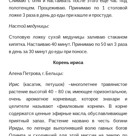
Снимаю с огня и настаивать после этого еще час под
полотенцем. Процеживаю. Принимаю по 1 столовой
ложке 3 раза в день до еды при кашле и простуде.
Настой медуницы:
Столовую ложку сухой медуницы заливаю стаканом
кипятка. Настаиваю 40 минут. Принимаю по 50 мл 3 раза
в день за 30 минут до еды при поносе.
Корень ириса
Алена Петрова, г. Бельцы:
Ирис (касатик, петушок) –многолетнее травянистое
растение высотой 40 – 80 см, имеющее горизонтальное,
очень ароматное корневище, которое знахари и
целители называют «фиалковым корнем». В корне
содержатся ценные эфирные масла, обуславливающие
приятный запах. Растение названо в честь богини
Ириды, по легенде выполнявшей волю гавных богов
Олимпа и сходившей для этой миссии на землю по