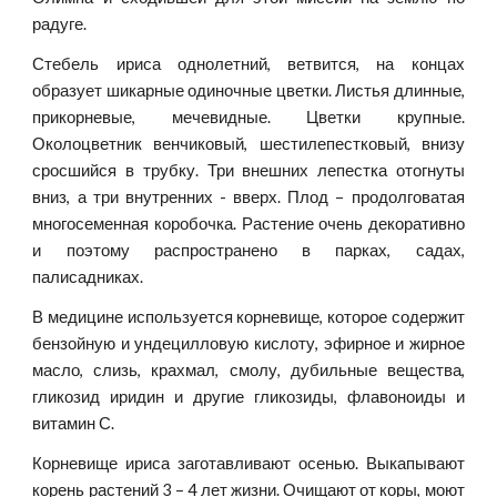
радуге.
Стебель ириса однолетний, ветвится, на концах
образует шикарные одиночные цветки. Листья длинные,
прикорневые, мечевидные. Цветки крупные.
Околоцветник венчиковый, шестилепестковый, внизу
сросшийся в трубку. Три внешних лепестка отогнуты
вниз, а три внутренних - вверх. Плод – продолговатая
многосеменная коробочка. Растение очень декоративно
и поэтому распространено в парках, садах,
палисадниках.
В медицине используется корневище, которое содержит
бензойную и ундецилловую кислоту, эфирное и жирное
масло, слизь, крахмал, смолу, дубильные вещества,
гликозид иридин и другие гликозиды, флавоноиды и
витамин С.
Корневище ириса заготавливают осенью. Выкапывают
корень растений 3 – 4 лет жизни. Очищают от коры, моют