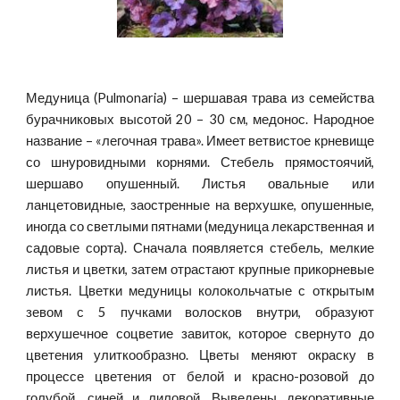
Медуница (Pulmonaria) – шершавая трава из семейства
бурачниковых высотой 20 – 30 см, медонос. Народное
название – «легочная трава». Имеет ветвистое крневище
со шнуровидными корнями. Стебель прямостоячий,
шершаво опушенный. Листья овальные или
ланцетовидные, заостренные на верхушке, опушенные,
иногда со светлыми пятнами (медуница лекарственная и
садовые сорта). Сначала появляется стебель, мелкие
листья и цветки, затем отрастают крупные прикорневые
листья. Цветки медуницы колокольчатые с открытым
зевом с 5 пучками волосков внутри, образуют
верхушечное соцветие завиток, которое свернуто до
цветения улиткообразно. Цветы меняют окраску в
процессе цветения от белой и красно-розовой до
голубой, синей и лиловой. Выведены декоративные