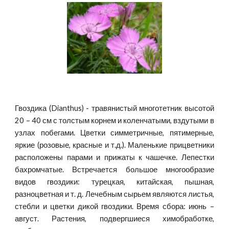
Гвоздика (Dianthus) - травянистый многотетник высотой
20 – 40 см с толстым корнем и коленчатыми, вздутыми в
узлах побегами. Цветки симметричные, пятимерные,
яркие (розовые, красные и т.д.). Маленькие прицветники
расположены парами и прижаты к чашечке. Лепестки
бахромчатые. Встречается большое многообразие
видов гвоздики: турецкая, китайская, пышная,
разноцветная и т. д. Лечебным сырьем являются листья,
стебли и цветки дикой гвоздики. Время сбора: июнь –
август. Растения, подвергшиеся химобработке,