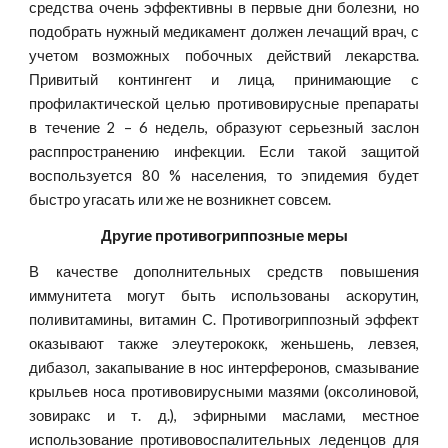
средства очень эффективны в первые дни болезни, но
подобрать нужный медикамент должен лечащий врач, с
учетом возможных побочных действий лекарства.
Привитый контингент и лица, принимающие с
профилактической целью противовирусные препараты
в течение 2 – 6 недель, образуют серьезный заслон
расппространению инфекции. Если такой защитой
воспользуется 80 % населения, то эпидемия будет
быстро угасать или же не возникнет совсем.
Другие противогриппозные меры
В качестве дополнительных средств повышения
иммунитета могут быть использованы аскорутин,
поливитамины, витамин С. Противогриппозный эффект
оказывают также элеутерококк, женьшень, левзея,
дибазол, закапывание в нос интерферонов, смазывание
крыльев носа противовирусными мазями (оксолиновой,
зовиракс и т. д.), эфирными маслами, местное
использование противовоспалительных леденцов для