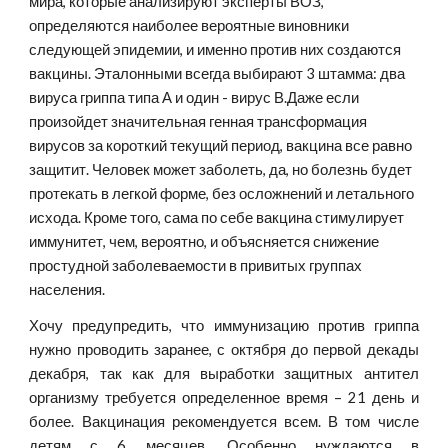
мира, которые анализируют эксперты ВОЗ, 
определяются наиболее вероятные виновники 
следующей эпидемии, и именно против них создаются  
вакцины. Эталонными всегда выбирают 3 штамма: два 
вируса гриппа типа А и один - вирус В.Даже если 
произойдет значительная генная трансформация 
вирусов за короткий текущий период, вакцина все равно 
защитит. Человек может заболеть, да, но болезнь будет 
протекать в легкой форме, без осложнений и летального 
исхода. Кроме того, сама по себе вакцина стимулирует 
иммунитет, чем, вероятно, и объясняется снижение 
простудной заболеваемости в привитых группах 
населения.
Хочу предупредить, что иммунизацию против гриппа
нужно проводить заранее, с октября до первой декады
декабря, так как для выработки защитных антител
организму требуется определенное время – 21 день и
более. Вакцинация рекомендуется всем. В том числе
детям с 6 месяцев. Особенно нуждаются в