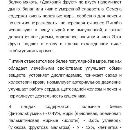
белую мякоть. «Драконий фрукт» по вкусу напоминает
дыню, банан или киви с умеренной сладостью. Семена
содержат очень полезные жиры, особенно для печени,
но если их не разжевать - не переварятся вовсе. Питайю
используют в пищу сырой или высушенной, а также
делают из нее джемы, мороженое, напитки и вино. Этот
фрукт подают к столу в слегка охлажденном виде,
чтобы усилить аромат.
Питайя становится все белее популярной в мире, так как
обладает лечебными свойствами: улучшает обмен
веществ, устраняет дислипидемию, понижает сахар и
холестерин крови, нормалиует артериальное давление,
улучшает работу сердца, щитовидной железы и печени,
нормализует деятельность кишечника.
В плодах содержатся: полезные белки
(фитоальбумины) - 0,49%, жиры (линолевая, олеиновая,
пальмитиновая жирные кислоты) - 0,6%, углеводы
(глюкоза, фруктоза, мальтоза) - 9 - 12%, клетчатка -