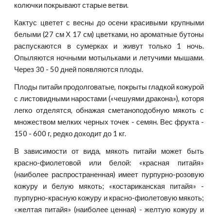
колючки покрывают старые ветви.
Кактус цветет с весны до осени красивыми крупными
белыми (27 см Х 17 см) цветками, но ароматные бутоны
распускаются в сумерках и живут только 1 ночь.
Опыляются ночными мотыльками и летучими мышами.
Через 30 - 50 дней появляются плоды.
Плоды питайи продолговатые, покрыты гладкой кожурой
с листовидными наростами («чешуями дракона»), которя
легко отделятся, обнажая сметаноподобную мякоть с
множеством мелких черных точек - семян. Вес фрукта -
150 - 600 г, редко доходит до 1 кг.
В зависимости от вида, мякоть питайи может быть
красно-фиолетовой или белой: «красная питайя»
(наиболее распространенная) имеет пурпурно-розовую
кожуру и белую мякоть; «костариканская питайя» -
пурпурно-красную кожуру и красно-фиолетовую мякоть;
«желтая питайя» (наиболее ценная) - желтую кожуру и