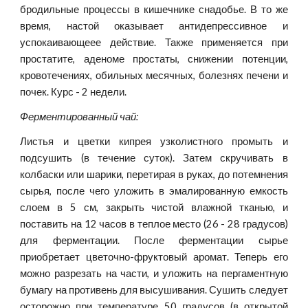
бродильные процессы в кишечнике снадобье. В то же
время, настой оказывает антидепрессивное и
успокаивающеее действие. Также применяется при
простатите, аденоме простаты, снижении потенции,
кровотечениях, обильных месячных, болезнях печени и
почек. Курс - 2 недели.
Ферментированный чай:
Листья и цветки кипрея узколистного промыть и
подсушить (в течение суток). Затем скручивать в
колбаски или шарики, перетирая в руках, до потемнения
сырья, после чего уложить в эмалированную емкость
слоем в 5 см, закрыть чистой влажной тканью, и
поставить на 12 часов в теплое место (26 - 28 градусов)
для ферментации. После ферментации сырье
приобретает цветочно-фруктовый аромат. Теперь его
можно разрезать на части, и уложить на пергаментную
бумагу на противень для высушивания. Сушить следует
осторожно при температуре 50 градусов (в открытой