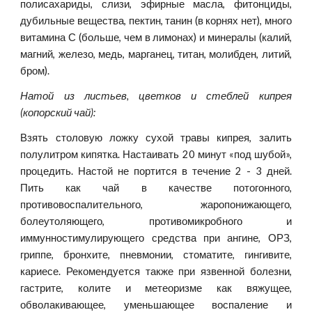
полисахариды, слизи, эфирные масла, фитонциды,
дубильные вещества, пектин, танин (в корнях нет), много
витамина С (больше, чем в лимонах) и минералы (калий,
магний, железо, медь, марганец, титан, молибден, литий,
бром).
Натой из листьев, цветков и стеблей кипрея
(копорский чай):
Взять столовую ложку сухой травы кипрея, залить
полулитром кипятка. Настаивать 20 минут «под шубой»,
процедить. Настой не портится в течение 2 - 3 дней.
Пить как чай в качестве потогонного,
противовоспалительного, жаропонижающего,
болеутоляющего, противомикробного и
иммунностимулирующего средства при ангине, ОРЗ,
гриппе, бронхите, пневмонии, стоматите, гингивите,
кариесе. Рекомендуется также при язвенной болезни,
гастрите, колите и метеоризме как вяжущее,
обволакивающее, уменьшающее воспаление и