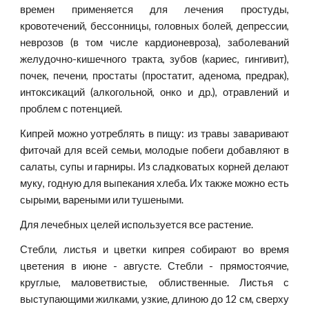
времен применяется для лечения простуды,
кровотечений, бессонницы, головных болей, депрессии,
неврозов (в том числе кардионевроза), заболеваний
желудочно-кишечного тракта, зубов (кариес, гингивит),
почек, печени, простаты (простатит, аденома, предрак),
интоксикаций (алкогольной, онко и др.), отравлений и
проблем с потенцией.
Кипрей можно уотреблять в пищу: из травы заваривают
фиточай для всей семьи, молодые побеги добавляют в
салаты, супы и гарниры. Из сладковатых корней делают
муку, годную для выпекания хлеба. Их также можно есть
сырыми, вареными или тушеными.
Для лечебных целей используется все растение.
Стебли, листья и цветки кипрея собирают во время
цветения в июне - августе. Стебли - прямостоячие,
круглые, маловетвистые, облиственные. Листья с
выступающими жилками, узкие, длиною до 12 см, сверху