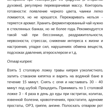
духовке), регулярно переворачивая массу. Контороль
готовности: появление черного цвета, чаинки легко
ломаются, но не крошатся. Пережаривать нельзя -
теряется аромат. Хранить ферментированный чай нужно
в стеклянных банках, но не более года. Рекомендуется
такой чай при бессоннице, раздражительности,
нервозности, стрессах, снижении интереса к жизни и
настроения, упадке сил, нарушениях обмена веществ,
подскоках давления, атеросклерозе и т.д.
Отвар кипрея:
Взять 1 столовую ложку травы кипрея узколистного,
залить стаканом кипятка и варить на водяной бане в
течение 15 минут. Снять с огня и настаивать 30 - 40
минут под шубой. Процедить. Принимать по 1 столовой
ложке 3 - 4 раза в день до еды при гастритах, колитах,
язвенной болезни, кровотечениях, простатите, аденоме
простаты, ОРЗ, гриппе, ангине. Полоскать отваром рот