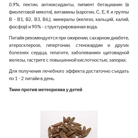
0,9%, пектин, антиоксиданты, пигмент бетацианин (в
фиолетовой мякоти), витамины (каротин, С, Е, К и группы
В - В1, В2, В3, В6,), минералы (железо, кальций, калий,
фосфор) и 90% - структурированная вода.
Питайя рекомендуется при ожирении, сахарном диабете,
атеросклерозе, гипертонии, стенокардии и других
болезнях сердца, гепатите, заболеваниях щитовидной
железы, гастрите с повышенной кислотностью, запорах.
Для получения лечебного эффекта достаточно съедать
по 1 - 2 питайи в день.
Тмин против метеоризма у детей