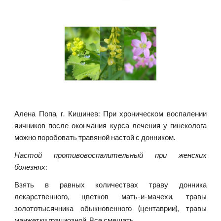
Алена Попа, г. Кишинев: При хроническом воспалении
яичников после окончания курса лечения у гинеколога
можно поробовать травяной настой с донником.
Настой противовоспалительный при женских
болезнях
:
Взять в равных количествах траву донника
лекарственного, цветков мать-и-мачехи, травы
золототысячника обыкновенного (центаврии), травы
манжетки грациозной. Все смешать.