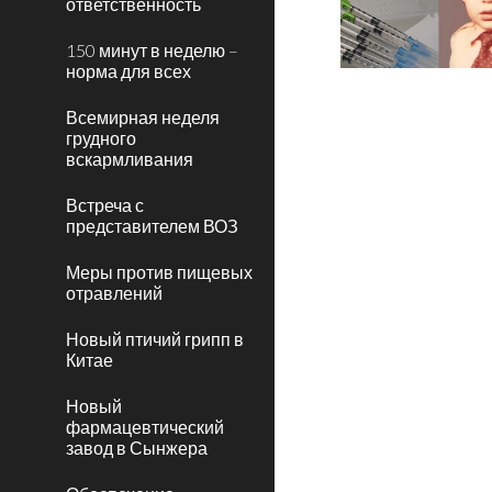
ответственность
150 минут в неделю –
норма для всех
Всемирная неделя
грудного
вскармливания
Встреча с
представителем ВОЗ
Меры против пищевых
отравлений
Новый птичий грипп в
Китае
Новый
фармацевтический
завод в Сынжера