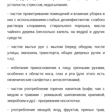
усталости, стрессов, недосыпания;
- частое проветривание помещений и влажная уборка в
них с использованием слабых дезинфектантов: слабого
раствора хлорамина, стирального порошка, масла
чайного дерева (несколько капель на ведро) и других
средств;
- частое мытье рук с мылом (перед обедом, после
улицы, магазина, транспорта, общих дверных ручек и
т.п.);
- избегание прикосновения к лицу грязными руками,
особенно к области носа, глаз и рта (для этого есть
гигиенические салфетки с антисептиками);
- частое употребление горячих напитков (кофе, чая с
медом и травами - ромашкой, шиповником, крапивой,
зверобоем и др.) - прогревание носоглотки;
- употребление овощей, ягод, фруктов, пряных трав,