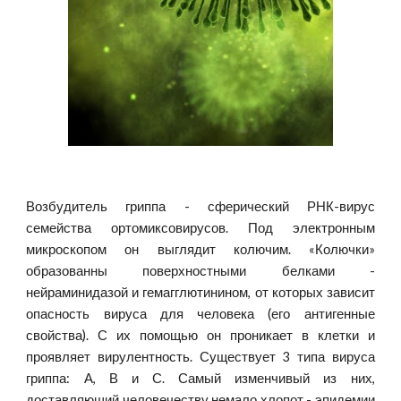
Возбудитель гриппа - сферический РНК-вирус
семейства ортомиксовирусов. Под электронным
микроскопом он выглядит колючим. «Колючки»
образованны поверхностными белками -
нейраминидазой и гемагглютинином, от которых зависит
опасность вируса для человека (его антигенные
свойства). С их помощью он проникает в клетки и
проявляет вирулентность. Существует 3 типа вируса
гриппа: А, В и С. Самый изменчивый из них,
доставляющий человечеству немало хлопот - эпидемии