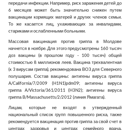
передачи инфекции. Например, риск заражения детей до
6 месяцев может быть значительно снижен путем
вакцинации кормящих матерей и других членов семьи.
То же касается лиц, ухаживающих за инвалидами,
стариками и ослабленными больными.
Массовая вакцинация против гриппа в Молдове
начнется в ноябре. Для этого предусмотрены 160 тысяч
доз вакцины (в прошлом году - 100 тысяч) общей
стоимостью 8 миллионов леев. Вакцина трехвалентная
(к 3 вирусам гриппа), рекомендована ВОЗ для Северного
полушария. Состав вакцины: антигены вируса гриппа
A/California/7/2009 (H1N1)pdm09; антигены вируса
гриппа A/Victoria/361/2011 (H3N2); антигены вируса
гриппа B/Massachusetts/2/2012 (линия Ямагата).
Лицам, которые не входят в утвержденный
национальный список групп повышенного риска, также
рекомендуется вакцинация против гриппа за свой счет в
центрах здоровья и центрах семейного врача.