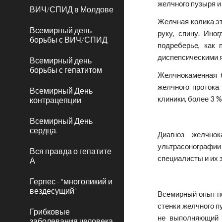
желчного пузыря и 
ВИЧ/СПИД в Молдове
Желчная колика эт
Всемирный день
руку, спину. Ино
борьбы с ВИЧ/СПИД
подреберье, как 
диспепсическими я
Всемирный день
борьбы с гепатитом
Желчнокаменная б
желчного протока
Всемирный День
клиники, более 3 
контрацепции
Всемирный День
сердца.
Диагноз желчно
ультрасонографи
Вся правда о гепатите
специалисты и их 
А
Герпес - "многоликий и
вездесущий"
Всемирный опыт по
стенки желчного п
Грибковые
не выполняющий 
заболевания человека