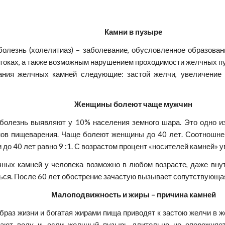
Камни в пузыре
олезнь (холелитиаз) – заболевание, обусловленное образова
токах, а также возможным нарушением проходимости желчных пут
ния желчных камней следующие: застой желчи, увеличение 
Женщины болеют чаще мужчин
олезнь выявляют у 10% населения земного шара. Это одно и
нов пищеварения. Чаще болеют женщины до 40 лет. Соотношне
 до 40 лет равно 9 :1. С возрастом процент «носителей камней» 
ных камней у человека возможно в любом возрасте, даже внут
ься. После 60 лет обострение зачастую вызывает сопутствующая
Малоподвижность и жиры – причина камней
раз жизни и богатая жирами пища приводят к застою желчи в ж
ают воду и, если желчный пузырь длительно не опорожняет