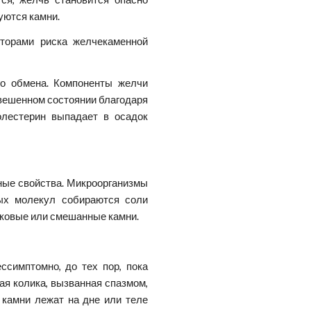
уются камни.
кторами риска желчекаменной
го обмена. Компоненты желчи
вешенном состоянии благодаря
олестерин выпадает в осадок
ные свойства. Микроорганизмы
ых молекул собираются соли
тковые или смешанные камни.
ссимптомно, до тех пор, пока
ая колика, вызванная спазмом,
 камни лежат на дне или теле