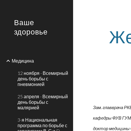
Sk
Ваше
Же
здоровье
Медицина
12 ноября - Всемирный
день борьбы с
пневмонией
25 апреля - Всемирный
день борьбы с
малярией
Зам. главврача РК
кафедры ФУВ ГУМФ
3-я Национальная
программа по борьбе с
доктор медицины С
гепатитами В, С и D