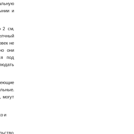
альную
ынии и
 2 см,
желчный
овек не
но они
ся под
людать
имеющие
ольные.
, могут
о и 
ьство 