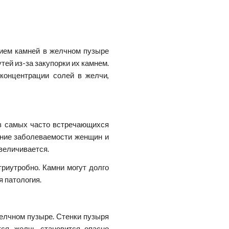
нием камней в желчном пузыре
ей из-за закупорки их камнем.
концентрации солей в желчи,
з самых часто встречающихся
ние заболеваемости женщин и
увеличивается.
риутробно. Камни могут долго
 патология.
елчном пузыре. Стенки пузыря
ся, желчь становится опасно