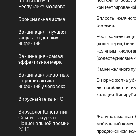
гепатитом В в
Республике Молдова
концентрированной
Вялость желчног
Бронхиальная астма
болезни.
Вакцинация - лучшая
Рост концентрац
защита от детских
инфекций
(холестерин, бил
желчным кислотам
Вакцинация - самая
(холестериновые к
эффективная мера
Камни желчного пуз
Вакцинация животных
– профилактика
В норме желчь уб
инфекций у человека
не погибают и в
кальция, билируби
Вирусный гепатит С
Вирусолог Константин
Желчнокаменная б
Спыну – лауреат
Национальной премии
мобильный камень 
2012
продвижением кам