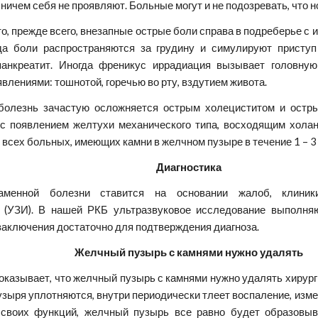
ничем себя не проявляют. Больные могут и не подозревать, что н
о, прежде всего, внезапные острые боли справа в подреберье с 
гда боли распространяются за грудину и симулируют приступ
панкреатит. Иногда френикус иррадиация вызывает головну
влениями: тошнотой, горечью во рту, вздутием живота.
олезнь зачастую осложняется острым холециститом и остры
 с появлением желтухи механического типа, восходящим хола
% всех больных, имеющих камни в желчном пузыре в течение 1 – 3
Диагностика
каменной болезни ставится на основании жалоб, клиник
и (УЗИ). В нашей РКБ ультразвуковое исследование выполн
заключения достаточно для подтверждения диагноза.
Желчный пузырь с камнями нужно удалять
казывает, что желчный пузырь с камнями нужно удалять хирург
узыря уплотняются, внутри периодически тлеет воспаление, изме
своих функций, желчный пузырь все равно будет образовыв