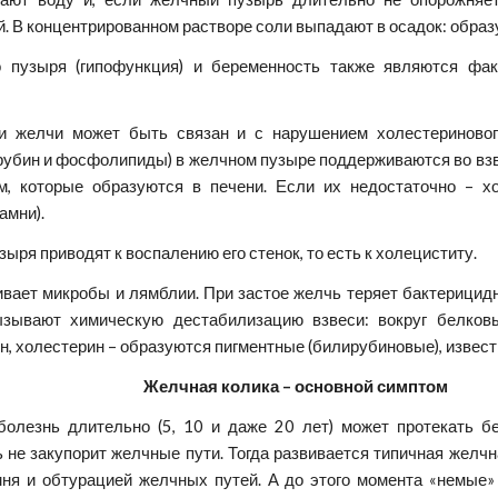
. В концентрированном растворе соли выпадают в осадок: образ
о пузыря (гипофункция) и беременность также являются фа
ии желчи может быть связан и с нарушением холестериново
ирубин и фосфолипиды) в желчном пузыре поддерживаются во вз
, которые образуются в печени. Если их недостаточно – х
амни).
ыря приводят к воспалению его стенок, то есть к холециститу.
ивает микробы и лямблии. При застое желчь теряет бактерицид
ызывают химическую дестабилизацию взвеси: вокруг белков
н, холестерин – образуются пигментные (билирубиновые), извес
Желчная колика – основной симптом
олезнь длительно (5, 10 и даже 20 лет) может протекать бе
не закупорит желчные пути. Тогда развивается типичная желчн
ня и обтурацией желчных путей. А до этого момента «немые»