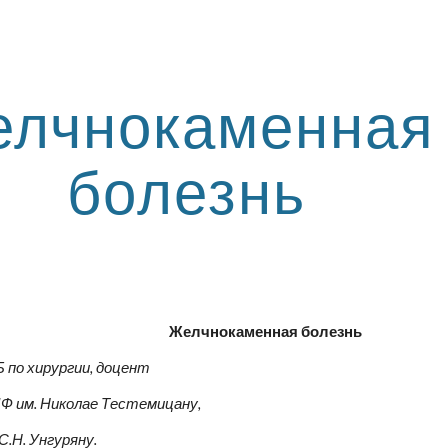
ip to main content
Skip to navigat
лчнокаменная 
болезнь
Желчнокаменная болезнь
Б по хирургии, доцент
 им. Николае Тестемицану,
.Н. Унгуряну.