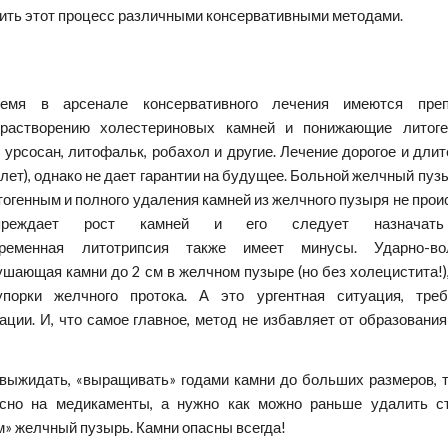
ить этот процесс различными консервативными методами.
емя в арсенале консервативного лечения имеются преп
растворению холестериновых камней и понижающие литоге
 урсосан, литофальк, робахол и другие. Лечение дорогое и дли
 лет), однако не дает гарантии на будущее. Больной желчный пуз
тогенным и полного удаления камней из желчного пузыря не прои
упреждает рост камней и его следует назначат
овременная литотрипсия также имеет минусы. Ударно-во
ушающая камни до 2 см в желчном пузыре (но без холецистита!)
упорки желчного протока. А это ургентная ситуация, тре
ции. И, что самое главное, метод не избавляет от образовани
 выжидать, «выращивать» годами камни до больших размеров, 
асно на медикаменты, а нужно как можно раньше удалить с
» желчный пузырь. Камни опасны всегда!