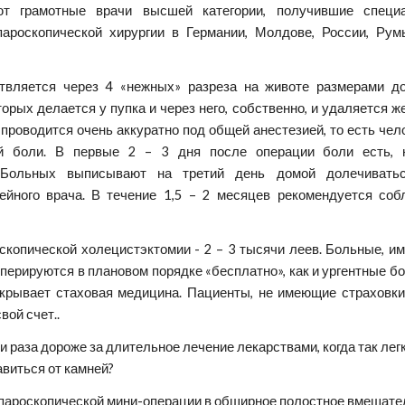
ют грамотные врачи высшей категории, получившие специ
пароскопической хирургии в Германии, Молдове, России, Рум
твляется через 4 «нежных» разреза на животе размерами до
орых делается у пупка и через него, собственно, и удаляется 
проводится очень аккуратно под общей анестезией, то есть чел
ой боли. В первые 2 – 3 дня после операции боли есть, 
. Больных выписывают на третий день домой долечивать
йного врача. В течение 1,5 – 2 месяцев рекомендуется соб
скопической холецистэктомии - 2 – 3 тысячи леев. Больные, 
оперируются в плановом порядке «бесплатно», как и ургентные б
крывает стаховая медицина. Пациенты, не имеющие страховки
вой счет..
и раза дороже за длительное лечение лекарствами, когда так легк
виться от камней?
пароскопической мини-операции в обширное полостное вмешател