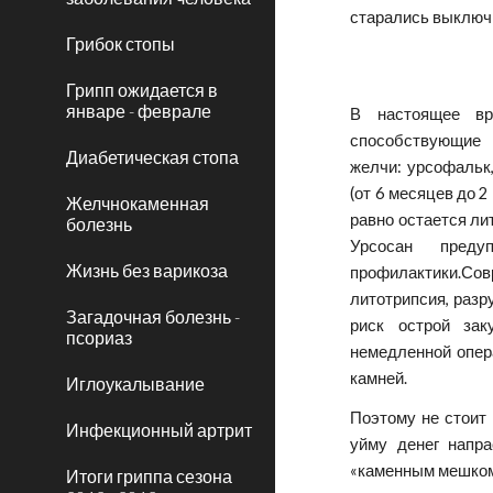
старались выключ
Грибок стопы
Грипп ожидается в
январе - феврале
В настоящее вр
способствующие 
Диабетическая стопа
желчи: урсофальк,
(от 6 месяцев до 2
Желчнокаменная
равно остается ли
болезнь
Урсосан пред
Жизнь без варикоза
профилактики.С
литотрипсия, разр
Загадочная болезнь -
риск острой зак
псориаз
немедленной опера
камней.
Иглоукалывание
Поэтому не стоит
Инфекционный артрит
уйму денег напр
«каменным мешком
Итоги гриппа сезона