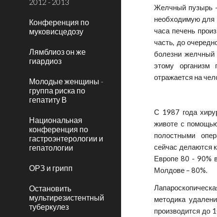
2012 - 2013
Желчный пузырь –
необходимую для п
Конференция по
муковисцедозу
часа печень произ
часть, до очередн
Лямблиоз он же
болезни желчный 
гиардиоз
этому организм 
отражается на чел
Молодые женщины -
группа риска по
гепатиту В
С 1987 года хиру
Национальная
животе с помощью
конференция по
полостными опер
гастроэнтерологии и
гепатологии
сейчас делаются к
Европе 80 - 90% 
ОРЗ и грипп
Молдове – 80%.
Остановить
Лапароскопическа
мультирезистентный
методика удалени
туберкулез
производится до 1