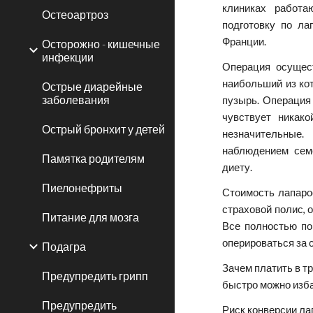
клиниках работа
Остеоартроз
подготовку по ла
Франции.
Осторожно - кишечные
инфекции
Операция осущес
наибольший из кот
Острые диарейные
заболевания
пузырь. Операция 
чувствует никак
Острый бронхит у детей
незначительные
наблюдением семе
Памятка родителям
диету.
Пиелонефриты
Стоимость лапаро
страховой полис, 
Питание для мозга
Все полностью по
оперироваться за с
Подагра
Зачем платить в тр
Предупредить грипп
быстро можно изба
Предупредить
Риск конверсии ла