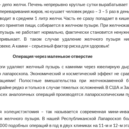
 депо желчи. Печень непрерывно круглые сутки вырабатывает
ереваривания жиров, но кушает человек редко – 3 – 5 раз в день
водит в среднем 1 литр желчи. Часть ее сразу попадает в кише
ого принятия пищи, собирается в желчном пузыре. При желчнок
пузырь не работает нормально, фактически становится ненужн
привыкает. В таком случае удаление желчного пузыря ни
овеке. А камни – серьезный фактор риска для здоровья!
Операция через маленькое отверстие
рги удаляют желчный пузырь с камнями через ювелирную дыр
 лапароскопа. Экономический и косметический эффект не сра
ациями! Полостные вмешательства при желчнокаменной б
райне редко и только в случае тяжелых осложнений. В США и З
всех аналогичных операций производятся лапароскопическим п
я холецистэктомия – так называется современная мини-инва
я желчного пузыря. В нашей Республиканской Лапароскоп бо
000 подобных операций в год в двух клиниках на 11-м и 12-м эт