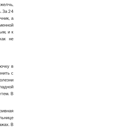
 желчь,
. За 24
чник, а
аменной
ым, и к
как не
очку в
внить с
олезни
ападной
утем. В
зивная
льнице
ажах. В