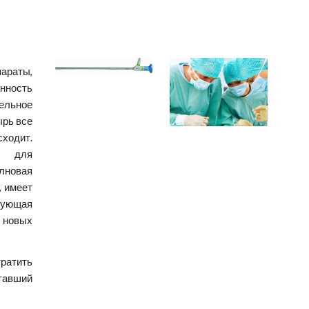
араты,
нность
тельное
ырь все
сходит.
ь для
лновая
, имеет
бующая
я новых
тратить
тавший