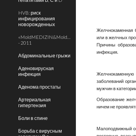
HVB: риск
инфицирования
новорожденных
Желчнокаменная б
«MoldMEDIZIN&MoldDENT»
или в желчных про
- 2011
Причины образова
инфекция.
Абдоминальные грыжи
Аденовирусная
инфекция
Желчнокаменную б
заболеваний орга
Аденома простаты
мужчин в категории
Артериальная
Образование желч
гипертензия
ничем не проявлят
Боли в спине
Малоподвижный об
Борьба с вирусным
постоянно всасыв