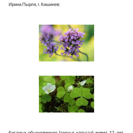
Ирина Пырля, г. Кишинев:
Кислица обыкновенная (заячья капуста) живет 12 лет.