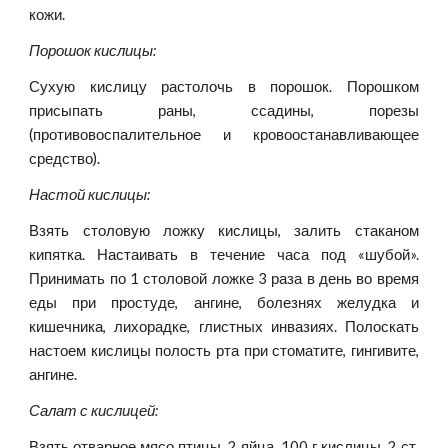
кожи.
Порошок кислицы:
Сухую кислицу растолочь в порошок. Порошком
присыпать раны, ссадины, порезы
(противовоспалительное и кровоостанавливающее
средство).
Настой кислицы:
Взять столовую ложку кислицы, залить стаканом
кипятка. Настаивать в течение часа под «шубой».
Принимать по 1 столовой ложке 3 раза в день во время
еды при простуде, ангине, болезнях желудка и
кишечника, лихорадке, глистных инвазиях. Полоскать
настоем кислицы полость рта при стоматите, гингивите,
ангине.
Салат с кислицей:
Взять отварное мясо птицы, 2 яйца, 100 г кислицы, 2 ст.