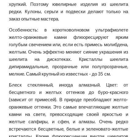
хрупкий. Поэтому ювелирные изделия из шеелита
редки. Кулоны, серьги и подвески делают только на
заказ опытные мастера.
Особенность: в коротковолновом ультрафиолете
желто-оранжевые камни флюоресцируют ярким
голубым свечением или, если есть примесь молибдена,
желтым. Очень эффектно меняют сияние украшения из
шеелита на дискотеках. Кристаллы шеелита
дипирамидальные, прозрачные или полупрозрачные,
мелкие. Самый крупный из известных - до 35 см.
Блеск стеклянный, иногда алмазный. Цвет: от
бесцветного и желтых оттенков до буро-красного
(зависит от примесей). В природе преобладают желто-
оранжевые оттенки. Это самые впечатляющие желтые
камни на свете, превосходящие своей яркостью и
желтые сапфиры, и сфен, и алмазы. Очень редко
встречаются бесцветные, белые и зеленовато-желтые
кристаллы. Кроме флюоресценции внутри шеелитов