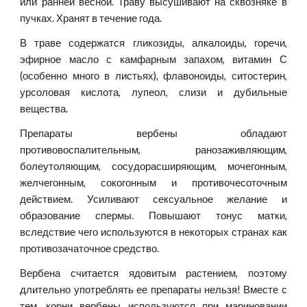
или ранней весной. Траву высушивают на сквозняке в
пучках. Хранят в течение года.
В траве содержатся гликозиды, алкалоиды, горечи,
эфирное масло с камфарным запахом, витамин С
(особенно много в листьях), флавоноиды, ситостерин,
урсоловая кислота, лупеол, слизи и дубильные
вещества.
Препараты вербены обладают
противовоспалительным, ранозаживляющим,
болеутоляющим, сосудорасширяющим, мочегонным,
желчегонным, сокогонным и противочесоточным
действием. Усиливают сексуальное желание и
образование спермы. Повышают тонус матки,
вследствие чего используются в некоторых странах как
противозачаточное средство.
Вербена считается ядовитым растением, поэтому
длительно употреблять ее препараты нельзя! Вместе с
тем, корни вербены используются при мариновании