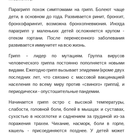
Парагрипп похож симптомами на грипп. Болеют чаще
дети, в основном до года. Развивается ринит, бронхит,
бронхофарингит, возможна бронхопневмония. Иногда
парагрипп у маленьких детей осложняется крупом -
отеком гортани. После перенесенного заболевания
развивается иммунитет на всю жизнь.
Грипп – лидер по мутациям. Группа вирусов
человеческого гриппа постоянно пополняется новыми
видами. Ежегодно грипп вызывает эпидемии (кроме двух
последних лет, что связано с массовой вакцинацией
населения по всему миру против «свиного» гриппа), и
периодически - опустошительные пандемии.
Начинается грипп остро с высокой температуры,
слабости, головной боли, болей в мышцах и суставах,
сухостью в носоглотке и саднением за грудиной из-за
поражения трахеи. Чихание, насморк, боли в горле,
кашель - присоединяются позднее. У детей может