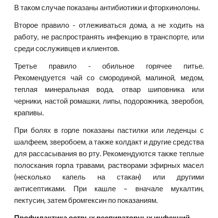
В таком случае показаны антибиотики и фторхинолоны.
Второе правило - отлеживаться дома, а не ходить на
работу, не распространять инфекцию в транспорте, или
среди сослуживцев и клиентов.
Третье правило - обильное горячее питье.
Рекомендуется чай со смородиной, малиной, медом,
теплая минеральная вода, отвар шиповника или
черники, настой ромашки, липы, подорожника, зверобоя,
крапивы.
При болях в горле показаны пастилки или леденцы с
шалфеем, зверобоем, а также колдакт и другие средства
для рассасывания во рту. Рекомендуются также теплые
полоскания горла травами, растворами эфирных масел
(несколько капель на стакан) или другими
антисептиками. При кашле – вначале мукалтин,
пектусин, затем бромгексин по показаниям.
Профилактика острых респираторных инфекций.