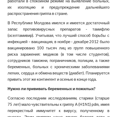
работали в спокойном режиме на выявление больных,
их изоляцию и предупреждение дальнейшего
распространения гриппа в стране.
В Республике Молдова имелся и имеется достаточный
запас противовирусных препаратов - тамифлю
(оселтамивир). Учитывая, что лучший способ борьбы с
инфекцией – вакцинация, в ноябре - декабре 2012 было
вакцинировано 100 тысяч лиц из групп повышенного
риска заражения: медиков (в том числе студентов),
сотрудников таможни, пограничников, полиции, а также
беременных, больных с хроническими заболеваниями
легких, сердца и обмена веществ (диабет). Планируется
привить этот же контингент и осенью в конце года.
Нужно ли прививать беременных и пожилых?
Согласно последним исследованиям, старики (старше
75 лет) мало чувствительны к гриппу А (H1N1) pdm, имея
перекрестный иммунитет к вирусу, полученному в
юности. Этим гриппом чаще других болеют дети и