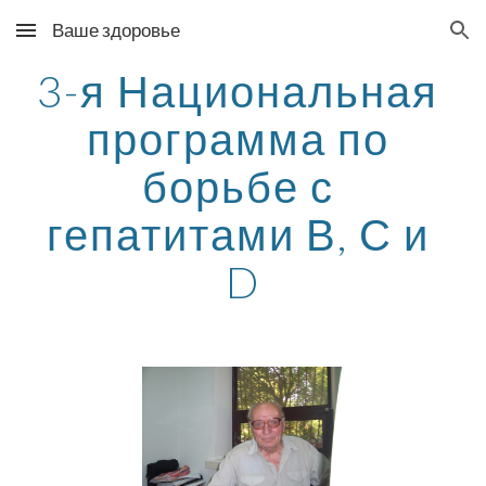
Ваше здоровье
Skip to main content
Skip to navigation
3-я Национальная 
программа по 
борьбе с 
гепатитами В, С и 
D