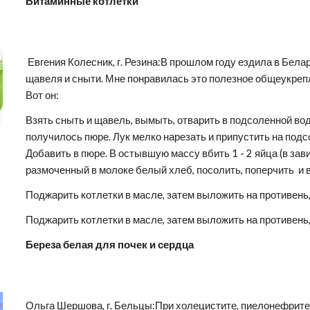
Витаминные котлетки
 Евгения Колесник, г. Резина:В прошлом году ездила в Беларусь к сестре. Там родственники угощали котлетками из 
щавеля и сныти. Мне понравилась это полезное общеукреп
Вот он:
Взять сныть и щавель, вымыть, отварить в подсоленной воде
получилось пюре. Лук мелко нарезать и припустить на подсо
Добавить в пюре. В остывшую массу вбить 1 - 2 яйца (в зав
размоченный в молоке белый хлеб, посолить, поперчить  и
Поджарить котлетки в масле, затем выложить на противень, 
Поджарить котлетки в масле, затем выложить на противень, 
Береза белая для почек и сердца
Ольга Шершова, г. Бельцы:При холецистите, пиелонефрите и