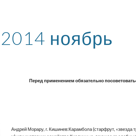
ip to main content
Skip to navigat
2014 ноябрь
Перед применением обязательно посоветовать
Андрей Морару, г. Кишинев:Карамбола (старфрут, «звезда тро