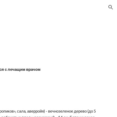
ion
ся с лечащим врачом
пиков», сала, аверройя) - вечнозеленое дерево (до 5 