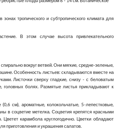
ребристые плоды размером 8 - 14 см. Ботаническое 
в зонах тропического и субтропического климата для
стение. В этом случае высота привлекательного
спирально вокруг ветвей. Они мягкие, средне-зеленые,
вершине. Особенность листьев: складываются вместе на
ками. Листочки сверху гладкие, снизу - с беловатым
е, головных болях. Размятые листья прикладывают к
(0,6 см), ароматные, колокольчатые, 5-лепестковые,
ны в соцветие метелка. Соцветия крепятся красными
ю. Цветет карамбола круглогодично. Цветки обладают
ля приготовления и украшения салатов.