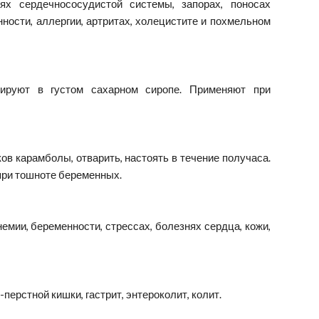
х сердечнососудистой системы, запорах, поносах
нности, аллергии, артритах, холецистите и похмельном
вируют в густом сахарном сиропе. Применяют при
ков карамболы, отварить, настоять в течение получаса.
при тошноте беременных.
емии, беременности, стрессах, болезнях сердца, кожи,
перстной кишки, гастрит, энтероколит, колит.