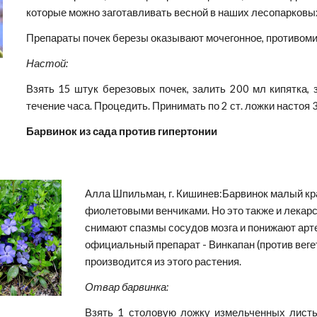
которые можно заготавливать весной в наших лесопарковых 
Препараты почек березы оказывают мочегонное, противоми
Настой:
Взять 15 штук березовых почек, залить 200 мл кипятка, 
течение часа. Процедить. Принимать по 2 ст. ложки настоя 3 
Барвинок из сада против гипертонии
Алла Шпильман, г. Кишинев:Барвинок малый кра
фиолетовыми венчиками. Но это также и лекарс
снимают спазмы сосудов мозга и понижают арте
официальный препарат - Винкапан (против вегет
производится из этого растения.
Отвар барвинка:
Взять 1 столовую ложку измельченных листье