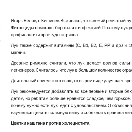
Игорь Белов, г. Кишинев:Все знают, что свежий репчатый 
Фитонциды помогают бороться с инфекцией. Поэтому лук ре
профилактики простуды и гриппа.
Лук также содержит витамины (С, В1, В2, Е, РР и др.) и 
магний.
Древние римляне считали, что лук делает воинов сил
легионеров. Считалось, что лук в большом количестве огра
Длительный прием этого овоща в сыром виде улучшает зре
Лук рекомендуется добавлять во все первые и вторые блю
детям, но ребятам больше нравится сладкое, чем горькое.
почему нужно есть лук, едят с удовольствием. Я объяснил
научились ценить полезную пищу и соблюдать правила лич
Цветки каштана против холецистита