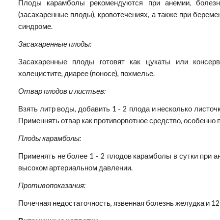
Плоды карамболы рекомендуются при анемии, болезня
(засахаренные плоды), кровотечениях, а также при береме
синдроме.
Засахаренные плоды:
Засахаренные плоды готовят как цукаты или консер
холецистите, диарее (поносе), похмелье.
Отвар плодов и листьев:
Взять литр воды, добавить 1 - 2 плода и несколько листоч
Применнять отвар как противорвотное средство, особенно 
Плоды карамболы:
Применять не более 1 - 2 плодов карамболы в сутки при ан
высоком артериальном давлении.
Противопоказания:
Почечная недостаточность, язвенная болезнь желудка и 12-