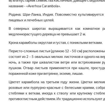
м) или кустарник семейства Кисличные, дающее съедобные 
название - «Averhoa Carambola».
Родина: Шри-Ланка, Индия. Повсеместно культивируется 
пищевых и лечебных целей.
В северных широтах выращивается как комнатное ра
медленнорастущего деревца не превышает 2 м.
Крона карамболы округлая и густая, с пониклыми ветками.
Перисто-сложные листья (длиною 12 - 50 см) расположены 
состоят из 2 - 5 овальных мелких листочков и одного на 
ночь, а также при шквалистом ветре или встряхивании ру
пушком. Отвар листьев применяется при кашле, простуд
пораженной коже при ветрянке, экземе, лишае.
Цветет карамбола на третьем году жизни. Цветки мелкие 
розовые или пурпурно-красные с белесыми краями, собра
стеблями к веткам, иногда к стволу или крупному стебл
противоглистным действием. Их традиционно используют д