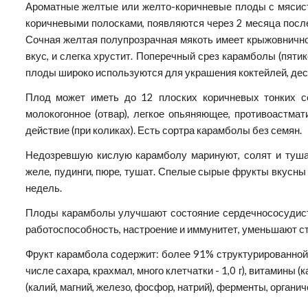
Ароматные желтые или желто-коричневые плоды с мясис
коричневыми полосками, появляются через 2 месяца после
Сочная желтая полупрозрачная мякоть имеет крыжовнично
вкус, и слегка хрустит. Поперечный срез карамболы (пяти
плоды широко используются для украшения коктейлей, дес
Плод может иметь до 12 плоских коричневых тонких с
молокогонное (отвар), легкое опьяняющее, противоастма
действие (при коликах). Есть сортра карамболы без семян.
Недозревшую кислую карамболу маринуют, солят и тушат
желе, пудинги, пюре, тушат. Спелые сырые фрукты вкусны 
недель.
Плоды карамболы улучшают состояние сердечнососудистой
работоспособность, настроение и иммунитет, уменьшают стр
Фрукт карамбола содержит: более 91% структурированной вод
числе сахара, крахмал, много клетчатки - 1,0 г), витамины (
(калий, магний, железо, фосфор, натрий), ферменты, органи