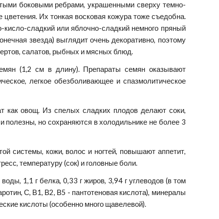
тыми боковыми ребрами, украшенными сверху темно-
 цветения. Их тонкая восковая кожура тоже съедобна.
-кисло-сладкий или яблочно-сладкий немного пряный
конечная звезда) выглядит очень декоративно, поэтому
ертов, салатов, рыбных и мясных блюд.
емян (1,2 см в длину). Препараты семян оказывают
тическое, легкое обезболивающее и спазмолитическое
 как овощ. Из спелых сладких плодов делают соки,
и полезны, но сохраняются в холодильнике не более 3
 системы, кожи, волос и ногтей, повышают аппетит,
есс, температуру (сок) и головные боли.
ы, 1,1 г белка, 0,33 г жиров, 3,94 г углеводов (в том
каротин, С, В1, В2, В5 - пантотеновая кислота), минералы
ческие кислоты (особенно много щавелевой).