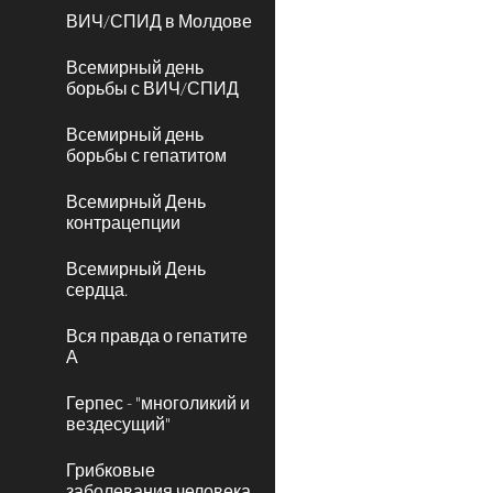
ВИЧ/СПИД в Молдове
Всемирный день
борьбы с ВИЧ/СПИД
Всемирный день
борьбы с гепатитом
Всемирный День
контрацепции
Всемирный День
сердца.
Вся правда о гепатите
А
Герпес - "многоликий и
вездесущий"
Грибковые
заболевания человека