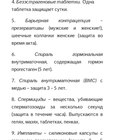
4. 
Безэстрагеновые таблетки. 
 Одна 
таблетка защищает сутки. 
5.
Барьерная контрацепция –
презервативы
(мужские и женские!),
шеечные колпачки женские (защита во
время акта).
6.
Спираль
гормональная
внутриматочная, содержащая гормон
прогестаген (5 лет).
7
. Спираль
внутриматочная (ВМС)
с
медью – защита 3 – 5 лет.
8.
Спермициды
– вещества, убивающие
сперматозоиды за несколько секунд
(защита в течение часа). Выпускаются в
гелях, мазях, таблетках, пенках.
9
. Импланты
– силиконовые капсулы с