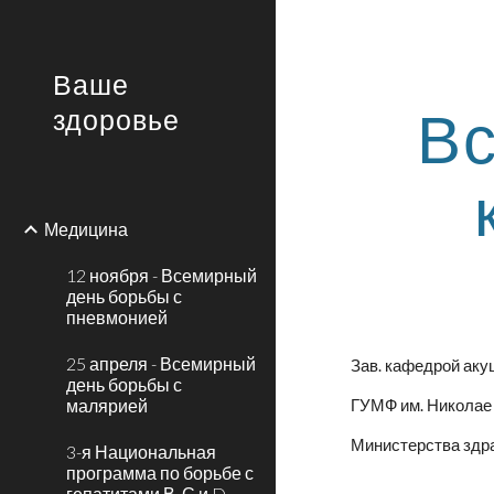
Sk
Ваше
Вс
здоровье
Медицина
12 ноября - Всемирный
день борьбы с
пневмонией
25 апреля - Всемирный
Зав. кафедрой аку
день борьбы с
малярией
ГУМФ им. Николае 
Министерства здр
3-я Национальная
программа по борьбе с
гепатитами В, С и D