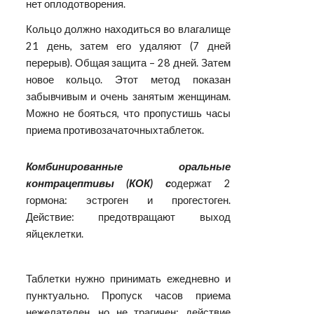
нет оплодотворения.
Кольцо должно находиться во влагалище
21 день, затем его удаляют (7 дней
перерыв). Общая защита – 28 дней. Затем
новое кольцо. Этот метод показан
забывчивым и очень занятым женщинам.
Можно не бояться, что пропустишь часы
приема противозачаточныхтаблеток.
Комбинированные оральные
контрацептивы (КОК) с
одержат 2
гормона: эстроген и прогестоген.
Действие: предотвращают выход
яйцеклетки.
Таблетки нужно принимать ежедневно и
пунктуально. Пропуск часов приема
нежелателен, но не трагичен: действие