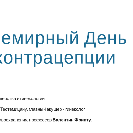
ip to main content
Skip to navigat
емирный День 
контрацепции
шерства и гинекологии
Тестемицану, главный акушер - гинеколог
авоохранения, профессор
Валентин Фрипту
.