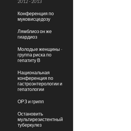
2012 - 2013
Конференция по
муковисцедозу
Лямблиоз он же
гиардиоз
Молодые женщины -
группа риска по
гепатиту В
Национальная
конференция по
гастроэнтерологии и
гепатологии
ОРЗ и грипп
Остановить
мультирезистентный
туберкулез