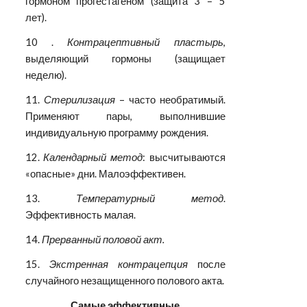
гормоном прогестагеном (защита 3 – 5
лет).
10 .
Контрацептивный пластырь
,
выделяющий гормоны (защищает
неделю).
11.
Стерилизация
– часто необратимый.
Применяют пары, выполнившие
индивидуальную программу рождения.
12.
Календарный метод
: высчитываются
«опасные» дни. Малоэффективен.
13.
Температурный метод
.
Эффективность малая.
14.
Прерванный половой акт.
15.
Экстренная контрацепция
после
случайного незащищенного полового акта.
Самые эффективные