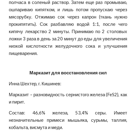
полчаса в соленый раствор. Затем еще раз промываю,
ошпариваю кипятком, и лишь потом пропускаю через
мясорубку. Отжимаю сок через капрон (ткань нужно
прокипятить). Сок разбавляю водой 1:1, после чего
кипячу лекарство 2 минуты. Принимаю по 2 столовых
ложки 3 раза в день за 20 минут до еды для увеличения
низкой кислотности желудочного сока и улучшения
пищеварения.
Марказит для восстановления сил
Инна Шехтер, г. Кишинев:
Марказит – разновидность сернистого железа (FeS2), как
и пирит.
Состав: 46,6% железа, 53,4% серы. Имеет
незначительные примеси мышьяка, сурьмы, таллия,
кобальта, висмута и меди.