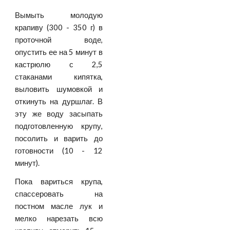
Вымыть молодую
крапиву (300 - 350 г) в
проточной воде,
опустить ее на 5 минут в
кастрюлю с 2,5
стаканами кипятка,
выловить шумовкой и
откинуть на дуршлаг. В
эту же воду засыпать
подготовленную крупу,
посолить и варить до
готовности (10 - 12
минут).
Пока вариться крупа,
спассеровать на
постном масле лук и
мелко нарезать всю