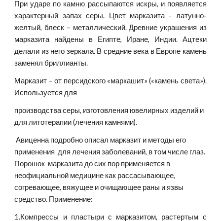
При ударе по камню рассыпаются искры, и появляется
характерный запах серы. Цвет марказита - латунно-
желтый, блеск – металлический. Древние украшения из
марказита найдены в Египте, Иране, Индии. Ацтеки
делали из него зеркала. В средние века в Европе камень
заменял бриллианты.
Марказит – от персидского «маркашит» («камень света»).
Используется для
производства серы, изготовления ювелирных изделий и 
для литотерапии (лечения камнями).
 Авиценна подробно описал марказит и методы его 
применения  для лечения заболеваний, в том числе глаз. 
Порошок  марказита до сих пор применяется в 
неофициальной медицине как рассасывающее, 
согревающее, вяжущее и очищающее раны и язвы 
средство. Применение:
1.Компрессы и пластыри с марказитом, растертым с