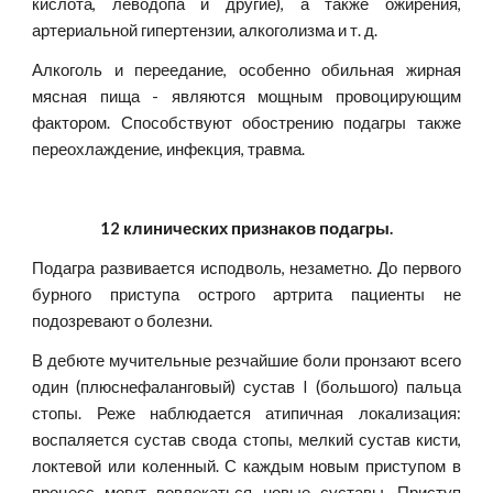
кислота, леводопа и другие), а также ожирения,
артериальной гипертензии, алкоголизма и т. д.
Алкоголь и переедание, особенно обильная жирная
мясная пища - являются мощным провоцирующим
фактором. Способствуют обострению подагры также
переохлаждение, инфекция, травма.
12 клинических признаков подагры.
Подагра развивается исподволь, незаметно. До первого
бурного приступа острого артрита пациенты не
подозревают о болезни.
В дебюте мучительные резчайшие боли пронзают всего
один (плюснефаланговый) сустав I (большого) пальца
стопы. Реже наблюдается атипичная локализация:
воспаляется сустав свода стопы, мелкий сустав кисти,
локтевой или коленный. С каждым новым приступом в
процесс могут вовлекаться новые суставы. Приступ