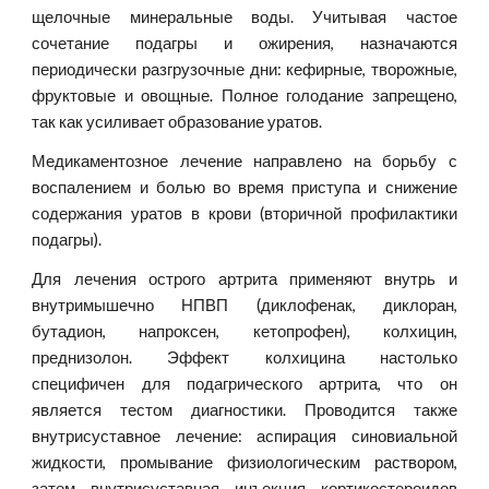
щелочные минеральные воды. Учитывая частое
сочетание подагры и ожирения, назначаются
периодически разгрузочные дни: кефирные, творожные,
фруктовые и овощные. Полное голодание запрещено,
так как усиливает образование уратов.
Медикаментозное лечение направлено на борьбу с
воспалением и болью во время приступа и снижение
содержания уратов в крови (вторичной профилактики
подагры).
Для лечения острого артрита применяют внутрь и
внутримышечно НПВП (диклофенак, диклоран,
бутадион, напроксен, кетопрофен), колхицин,
преднизолон. Эффект колхицина настолько
специфичен для подагрического артрита, что он
является тестом диагностики. Проводится также
внутрисуставное лечение: аспирация синовиальной
жидкости, промывание физиологическим раствором,
затем внутрисуставная инъекция кортикостероидов