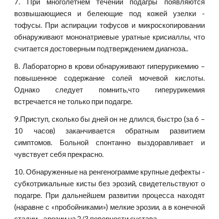
7. При многолетнем течении подагры появляются
возвышающиеся и белеющие под кожей узелки -
тофусы. При аспирации тофусов и микроскопировании
обнаруживают мононатриевые уратные крисиаллы, что
считается достоверным подтверждением диагноза..
8. Лабораторно в крови обнаруживают гиперурикемию –
повышенное содержание солей мочевой кислоты.
Однако следует помнить,что гиперурикемия
встречается не только при подагре.
9.Приступ, сколько бы дней он не длился, быстро (за 6 –
10 часов) заканчивается обратным развитием
симптомов. Больной спонтанно выздоравливает и
чувствует себя прекрасно.
10. Обнаруженные на ренгенограмме крупные дефекты -
субкотрикальные кисты без эрозий, свидетельствуют о
подагре. При дальнейшем развитии процесса находят
(наравне с «пробойниками») мелкие эрозии, а в конечной
стадии - эрозии на 2/3 поверности сустава.