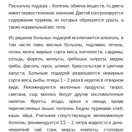
Поскольку подагра – болезнь обмена веществ, то диета
имеет первостепенное значение. Диетой контролируется
содержание пуринов, из которых образуются ураты, а
также нормальный вес тела.
Из рациона больных подагрой исключаются алкоголь, в
том числе пиво, мясные бульоны, подливки, печень,
почки, мозги, жирные сорта мяса, копчености, сардины,
сельдь, форель, анчоусы, гребешки, шпроты, мидии,
грибы, фасоль, горох, шпинат, брюссельская и цветная
капуста. Больным подагрой разрешаются нежирные
сорта мяса, рыбы, птицы 1 – 2 раза в неделю в отварном
виде. Рекомендуются молочные продукты: творог,
сметана, сыр, молоко, йогурт другие кисломолочные
напитки. Фрукты, ягоды, орехи и овощи, кроме
перечисленных выше, полезны. Бедны пуринами хлеб,
каши, яйца. Учитывая сопутствующую мочекаменную
болезнь, рекомендуется 1,5 – 2 литра жидкости в день:
некрепкий чай, соки, морсы, компоты, столовые