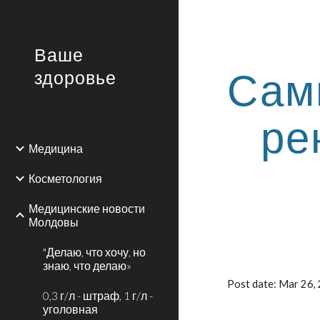
Sk
Ваше
Сам
здоровье
ре
Медицина
Косметология
Медицинские новости
Молдовы
"Делаю, что хочу, но
знаю, что делаю»
Post date: Mar 26
0,3 г/л - штраф, 1 г/л -
уголовная