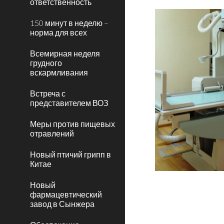
ответственность
150 минут в неделю –
норма для всех
Всемирная неделя
грудного
вскармливания
Встреча с
представителем ВОЗ
Меры против пищевых
отравлений
Новый птичий грипп в
Китае
Новый
фармацевтический
завод в Сынжера