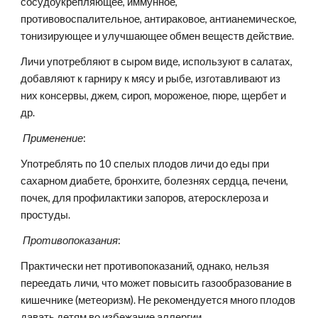
сосудоукрепляющее, иммунное, 
противовоспалительное, антираковое, антианемическое, 
тонизирующее и улучшающее обмен веществ действие.
Личи употребляют в сыром виде, используют в салатах, 
добавляют к гарниру к мясу и рыбе, изготавливают из 
них консервы, джем, сироп, мороженое, пюре, щербет и 
др.
Применение
:
Употреблять по 10 спелых плодов личи до еды при 
сахарном диабете, бронхите, болезнях сердца, печени, 
почек, для профилактики запоров, атеросклероза и 
простуды.
 Противопоказания
:
Практически нет противопоказаний, однако, нельзя 
переедать личи, что может повысить газообразование в 
кишечнике (метеоризм). Не рекомендуется много плодов 
давать детям во избежание аллергии.