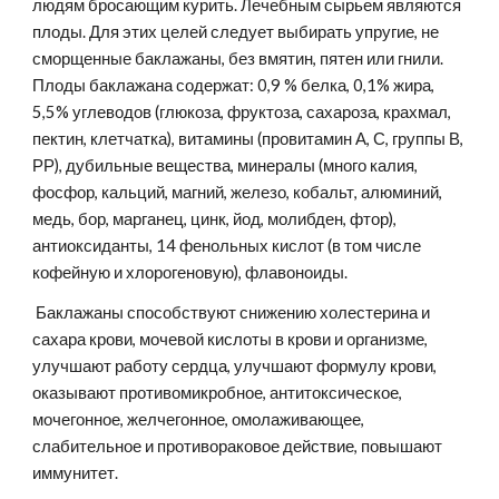
людям бросающим курить. Лечебным сырьем являются 
плоды. Для этих целей следует выбирать упругие, не 
сморщенные баклажаны, без вмятин, пятен или гнили. 
Плоды баклажана содержат: 0,9 % белка, 0,1% жира, 
5,5% углеводов (глюкоза, фруктоза, сахароза, крахмал, 
пектин, клетчатка), витамины (провитамин А, С, группы В, 
РР), дубильные вещества, минералы (много калия, 
фосфор, кальций, магний, железо, кобальт, алюминий, 
медь, бор, марганец, цинк, йод, молибден, фтор), 
антиоксиданты, 14 фенольных кислот (в том числе 
кофейную и хлорогеновую), флавоноиды.
 Баклажаны способствуют снижению холестерина и 
сахара крови, мочевой кислоты в крови и организме, 
улучшают работу сердца, улучшают формулу крови, 
оказывают противомикробное, антитоксическое, 
мочегонное, желчегонное, омолаживающее, 
слабительное и противораковое действие, повышают 
иммунитет.