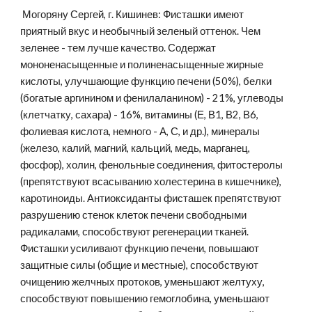
 Могоряну Сергей, г. Кишинев: Фисташки имеют 
приятный вкус и необычный зеленый оттенок. Чем 
зеленее - тем лучше качество. Содержат 
мононенасыщенные и полиненасыщенные жирные 
кислоты, улучшающие функцию печени (50%), белки 
(богатые аргинином и фенилаланином) - 21%, углеводы 
(клетчатку, сахара) - 16%, витамины (Е, В1, В2, В6, 
фолиевая кислота, немного - А, С, и др.), минералы 
(железо, калий, магний, кальций, медь, марганец, 
фосфор), холин, фенольные соединения, фитостеролы 
(препятствуют всасыванию холестерина в кишечнике), 
каротиноиды. Антиоксиданты фисташек препятствуют 
разрушению стенок клеток печени свободными 
радикалами, способствуют регенерации тканей. 
Фисташки усиливают функцию печени, повышают 
защитные силы (общие и местные), способствуют 
очищению желчных протоков, уменьшают желтуху, 
способствуют повышению гемоглобина, уменьшают 