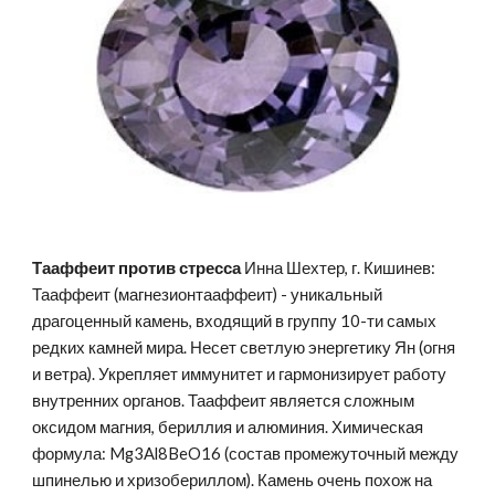
Тааффеит против стресса 
Инна Шехтер, г. Кишинев: 
Тааффеит (магнезионтааффеит) - уникальный 
драгоценный камень, входящий в группу 10-ти самых 
редких камней мира. Несет светлую энергетику Ян (огня 
и ветра). Укрепляет иммунитет и гармонизирует работу 
внутренних органов. Тааффеит является сложным 
оксидом магния, бериллия и алюминия. Химическая 
формула: Mg3Al8BeO16 (состав промежуточный между 
шпинелью и хризобериллом). Камень очень похож на 