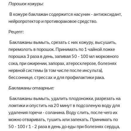
Порошок кожуры:
В кожуре баклажан содержится насунин - антиоксидант, 
нейропротектор и противораковое средство.
Рецепт:
 Баклажаны вымыть, срезать с них кожуру, высушить, 
перемолоть в порошок. Принимать по 1 чайной ложке 
порошка 3 раза в день, запивая 50 - 100 мл морковного 
сока, при ожирении, запорах, атеросклерозе, болезнях 
нервной системы (в том числе после инсульта), 
бессоннице, стрессах и для профилактики рака.
Баклажаны отварные:
Баклажаны вымыть, удалить плодоножки, разрезать на 
ломтики и опустить на 20 минут в подсоленую воду для 
удаления горечи - соланина. Воду слить, после чего их 
можно отваривать, тушить или запекать. Принимать по 
50 - 100 г 1 - 2 раза в день до еды при болезнях сердца, 