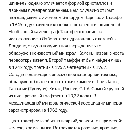
шпинель, однако отличается формой кристаллов и 
двойным лучепреломлением. Был случайно открыт 
шотландским геммологом Эдвардом Чарльзом Тааффе 
в 1945 году (найден в коробке с ограненной шпинелью). 
Необычный камень граф Тааффе отправил на 
исследование в Лабораторию драгоценных камней в 
Лондоне, откуда получил подтверждение, что 
обнаружен неизвестный минерал. Камень назван в честь 
первооткрывателя. Второй тааффеит был найден лишь 
в 1949 году, третий - в 1957, четвертый - в 1967. 
Сегодня, благодаря современной ювелирной технике, 
обнаружено более трехсот таких камней в Шри-Ланке, 
Танзании (Тундуру), Китае, России, США. Самый крупный 
из них - розовый тааффеит в 13,22 карат. В 
международной минералогической ассоциации минерал 
зарегистрирован в 1982 году.
 Цвет тааффеита обычно неяркий, зависит от примесей: 
железа, хрома, цинка. Встречаются розовые, красные, 