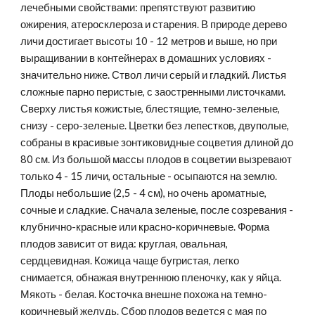
лечебными свойствами: препятствуют развитию 
ожирения, атеросклероза и старения. В природе дерево 
личи достигает высоты 10 - 12 метров и выше, но при 
выращивании в контейнерах в домашних условиях - 
значительно ниже. Ствол личи серый и гладкий. Листья 
сложные парно перистые, с заостренными листочками. 
Сверху листья кожистые, блестящие, темно-зеленые, 
снизу - серо-зеленые. Цветки без лепестков, двуполые, 
собраны в красивые зонтиковидные соцветия длиной до 
80 см. Из большой массы плодов в соцветии вызревают 
только 4 - 15 личи, остальные - осыпаются на землю. 
Плоды небольшие (2,5 - 4 см), но очень ароматные, 
сочные и сладкие. Сначала зеленые, после созревания - 
клубнично-красные или красно-коричневые. Форма 
плодов зависит от вида: круглая, овальная, 
сердцевидная. Кожица чаще бугристая, легко 
снимается, обнажая внутреннюю пленочку, как у яйца. 
Мякоть - белая. Косточка внешне похожа на темно-
коричневый желудь. Сбор плодов ведется с мая по 