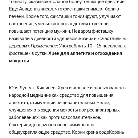
тошноту, оказывают слабое болеутоляющее действие. 
Еще Авиценна писал, что фисташки снимают боли в 
печени. Кроме того, фисташки тонизируют, улучшают 
настроение, уменьшают последствия стрессов, 
повышают потенцию мужчин. Недаром фисташку 
называли в древности «деревом жизни» и «счастливым 
деревом». 
Применение: 
Употреблять 10 - 15 несоленых 
фисташек в сутки.
 Хрен для аппетита и отхождения 
мокроты
Юля Лунгу, г. Кишинев: Хрен издревле использовался в 
народной медицине как средство для повышения 
аппетита, стимуляции пищеварительных желез, 
улучшения отхождения мокроты при респираторных 
заболеваниях, как противовоспалительное, 
бактерицидное, мочегонное, иммунное и 
общеукрепляющее средство. Корни хрена содеКорень 