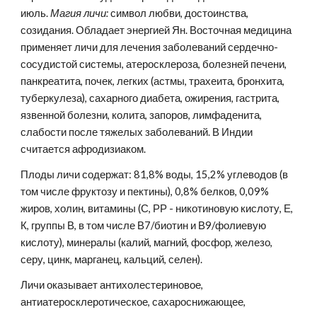
июль.
 Магия личи: 
символ любви, достоинства, 
созидания. Обладает энергией Ян. Восточная медицина 
применяет личи для лечения заболеваний сердечно-
сосудистой системы, атеросклероза, болезней печени, 
панкреатита, почек, легких (астмы, трахеита, бронхита, 
туберкулеза), сахарного диабета, ожирения, гастрита, 
язвенной болезни, колита, запоров, лимфаденита, 
слабости после тяжелых заболеваний. В Индии 
считается афродизиаком.
Плоды личи содержат: 81,8% воды, 15,2% углеводов (в 
том числе фруктозу и пектины), 0,8% белков, 0,09% 
жиров, холин, витамины (С, РР - никотиновую кислоту, Е, 
К, группы В, в том числе В7/биотин и В9/фолиевую 
кислоту), минералы (калий, магний, фосфор, железо, 
серу, цинк, марганец, кальций, селен).
Личи оказывает антихолестериновое, 
антиатеросклеротическое, сахароснижающее, 